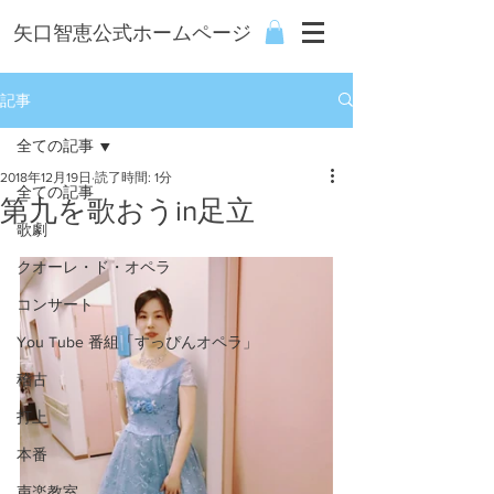
矢口智恵公式ホームページ
記事
全ての記事
2018年12月19日
読了時間: 1分
全ての記事
第九を歌おうin足立
歌劇
クオーレ・ド・オペラ
コンサート
You Tube 番組「すっぴんオペラ」
稽古
打上
本番
声楽教室