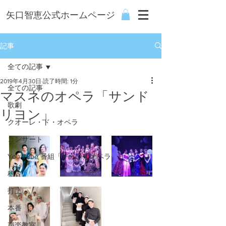
矢口智恵公式ホームページ
記事
全ての記事
2019年4月30日
読了時間: 1分
全ての記事
マスネのオペラ「サンド
歌劇
リヨン」
クオーレ・ド・オペラ
コンサート
You Tube 番組「すっぴんオペラ」
稽古
打上
本番
声楽教室