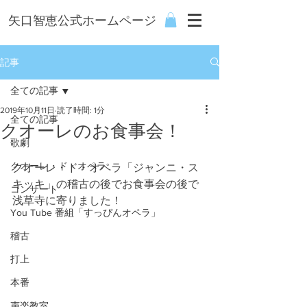
矢口智恵公式ホームページ
記事
全ての記事
2019年10月11日
読了時間: 1分
全ての記事
クオーレのお食事会！
歌劇
クオーレ・ド・オペラ
クオーレ・ド・オペラ「ジャンニ・ス
キッキ」の稽古の後でお食事会の後で
コンサート
浅草寺に寄りました！
You Tube 番組「すっぴんオペラ」
稽古
打上
本番
声楽教室