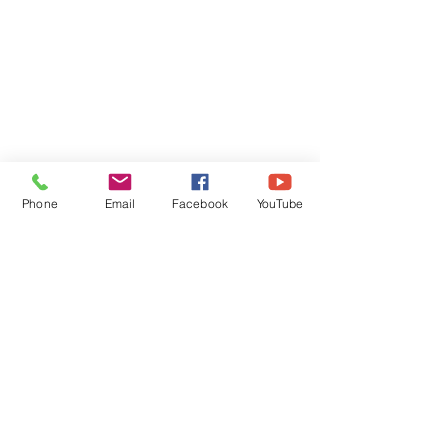
Phone
Email
Facebook
YouTube
コメント
コメントを追加…
クオーレ歌手によるクリ
2018年クオー
スマスコンサート
レリア終演
inYOSHIMI調布PARCO店